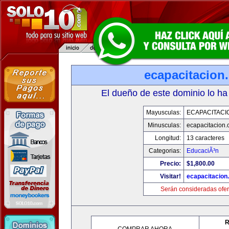
ecapacitacion
El dueño de este dominio lo ha
Mayusculas:
ECAPACITACI
Minusculas:
ecapacitacion
Longitud:
13 caracteres
Categorias:
EducaciÃ³n
Precio:
$1,800.00
Visitar!
ecapacitacion
Serán consideradas ofer
R