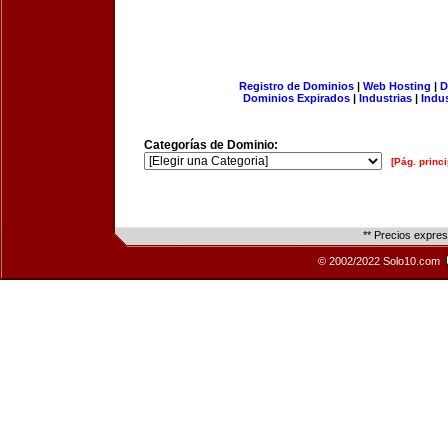
Registro de Dominios
|
Web Hosting
|
D
Dominios Expirados
|
Industrias
|
Indu
Categorías de Dominio:
[Pág. princi
** Precios expre
© 2002/2022 Solo10.com