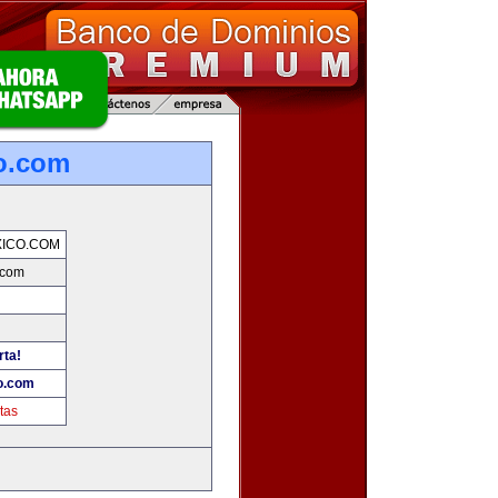
o.com
ICO.COM
.com
rta!
o.com
tas