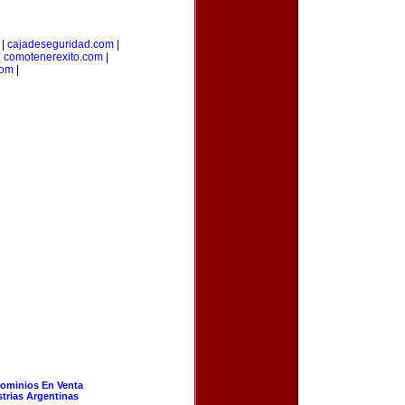
|
cajadeseguridad.com
|
|
comotenerexito.com
|
com
|
ominios En Venta
strias Argentinas