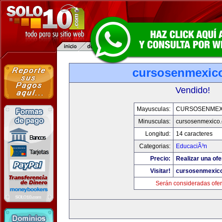
cursosenmexic
Vendido!
Mayusculas:
CURSOSENMEX
Minusculas:
cursosenmexico
Longitud:
14 caracteres
Categorias:
EducaciÃ³n
Precio:
Realizar una ofe
Visitar!
cursosenmexic
Serán consideradas ofer