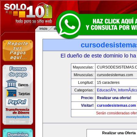
cursodesistem
El dueño de este dominio lo ha
Mayusculas:
CURSODESISTEMAS.
Minusculas:
cursodesistemas.com
Longitud:
15 caracteres
Categorias:
EducaciÃ³n
,
InformÃ¡ti
Precio:
Realizar una oferta!
Visitar!
cursodesistemas.com
Serán consideradas ofer
Realizar una Oferta