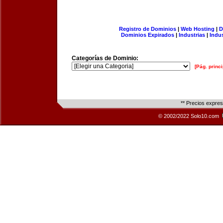
Registro de Dominios
|
Web Hosting
|
D
Dominios Expirados
|
Industrias
|
Indu
Categorías de Dominio:
[Pág. princi
** Precios expre
© 2002/2022 Solo10.com