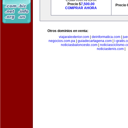
COMPRAR AHORA
Precio $
7,500.00
Precio 
COMPRAR AHORA
Otros dominios en venta:
viajaralexterior.com
|
deinformatica.com
|
ju
negocios.com.pa
|
guiadecartagena.com
|
i-gratis.
noticiasbaloncesto.com
|
noticiasciclismo.
noticiastenis.com
|