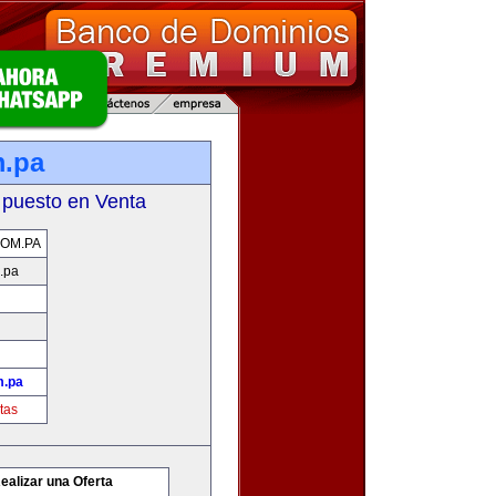
m.pa
 puesto en Venta
OM.PA
.pa
m.pa
tas
ealizar una Oferta