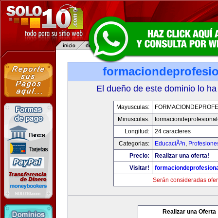
formaciondeprofesi
El dueño de este dominio lo ha
Mayusculas:
FORMACIONDEPROFE
Minusculas:
formaciondeprofesiona
Longitud:
24 caracteres
Categorias:
EducaciÃ³n
,
Profesione
Precio:
Realizar una oferta!
Visitar!
formaciondeprofesion
Serán consideradas ofer
Realizar una Oferta