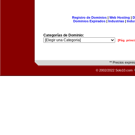
Registro de Dominios
|
Web Hosting
|
D
Dominios Expirados
|
Industrias
|
Indu
Categorías de Dominio:
[Pág. princi
** Precios expre
© 2002/2022 Solo10.com