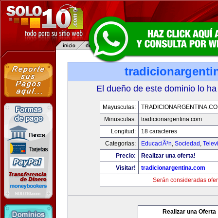
tradicionargent
El dueño de este dominio lo ha
Mayusculas:
TRADICIONARGENTINA.C
Minusculas:
tradicionargentina.com
Longitud:
18 caracteres
Categorias:
EducaciÃ³n
,
Sociedad
,
Telev
Precio:
Realizar una oferta!
Visitar!
tradicionargentina.com
Serán consideradas ofer
Realizar una Oferta