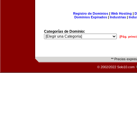
Registro de Dominios
|
Web Hosting
|
D
Dominios Expirados
|
Industrias
|
Indu
Categorías de Dominio:
[Pág. princi
** Precios expre
© 2002/2022 Solo10.com