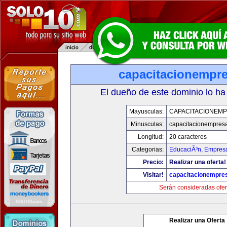
capacitacionempr
El dueño de este dominio lo ha
Mayusculas:
CAPACITACIONEM
Minusculas:
capacitacionempres
Longitud:
20 caracteres
Categorias:
EducaciÃ³n
,
Empresa
Precio:
Realizar una oferta!
Visitar!
capacitacionempre
Serán consideradas ofer
Realizar una Oferta