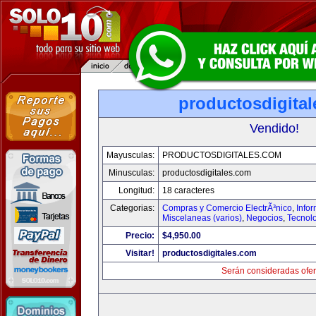
productosdigita
Vendido!
Mayusculas:
PRODUCTOSDIGITALES.COM
Minusculas:
productosdigitales.com
Longitud:
18 caracteres
Categorias:
Compras y Comercio ElectrÃ³nico
,
Info
Miscelaneas (varios)
,
Negocios
,
Tecnol
Precio:
$4,950.00
Visitar!
productosdigitales.com
Serán consideradas ofer