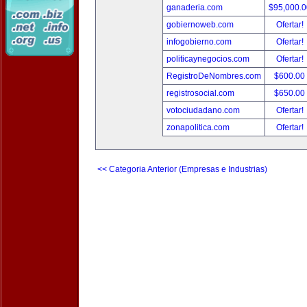
ganaderia.com
$95,000.
gobiernoweb.com
Ofertar!
infogobierno.com
Ofertar!
politicaynegocios.com
Ofertar!
RegistroDeNombres.com
$600.00
registrosocial.com
$650.00
votociudadano.com
Ofertar!
zonapolitica.com
Ofertar!
<< Categoria Anterior (Empresas e Industrias)