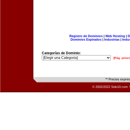
Registro de Dominios
|
Web Hosting
|
D
Dominios Expirados
|
Industrias
|
Indu
Categorías de Dominio:
[Pág. princi
** Precios expre
© 2002/2022 Solo10.com